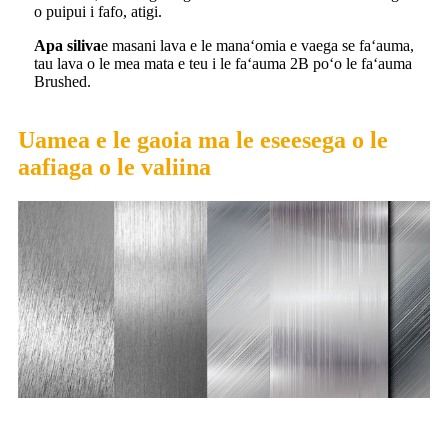
o puipui i fafo, atigi.
Apa siliva
e masani lava e le manaʻomia e vaega se faʻauma,
tau lava o le mea mata e teu i le faʻauma 2B poʻo le faʻauma
Brushed.
Uamea e le gaoia ma le eseesega o le
aafiaga o le valiina