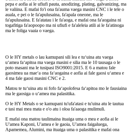
pepa e aofia ai le ufiufi pauta, anodizing, plating, galvanizing, ma
le valiina. E mafai fo'i ona fa'auma vaega masini CNC i le tele o
auala, e pei o le fa'apulusaina, fa'apala oneone, ma le
fa'apulusaina. E fa'atatau i le fa'aoga, e mafai ona fa'aogaina ni
togafitiga fa'aopoopo ma ni ufiufi e fa'aleleia atili ai le fa'atinoga
ma le foliga vaaia o vaega.
O le HY metals o lau kamupani sili lea e tuʻuina atu vaega
uʻamea faʻapitoa ma vaega masini e silia ma le 10 tausaga o le
poto masani ma le tusipasi ISO9001:2015. E 6 a matou fale
gaosimea ua maeʻa ona faʻaogaina e aofia ai fale gaosi uʻamea e
4 ma fale gaosi masini CNC e 2.
Matou te tuʻuina atu ni fofo faʻapolofesa faʻapitoa mo le fausiaina
ma le gaosiga o uʻamea ma palasitika.
O le HY Metals o se kamupani tu'ufa'atasi e tu'uina atu le tautua
e tasi mai mea mata e o'o atu i oloa fa'aaoga mulimuli.
E mafai ona matou taulimaina ituaiga uma o mea e aofia ai le
U'amea Kaponi, U'amea e le gaoia, U'amea faigaluega,
Apamemea, Alumini, ma ituaiga uma o palasitika e mafai ona