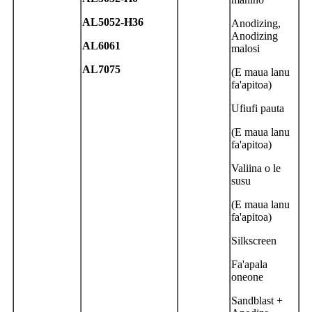
A
L5052-H36
Anodizing,
Anodizing
A
L6061
malosi
AL7075
(E maua lanu
fa'apitoa)
Ufiufi pauta
(E maua lanu
fa'apitoa)
Valiina o le
susu
(E maua lanu
fa'apitoa)
Silkscreen
Fa'apala
oneone
Sandblast +