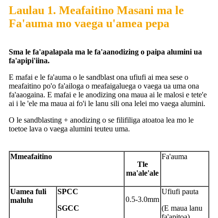
Laulau 1. Meafaitino Masani ma le
Fa'auma mo vaega u'amea pepa
S
ma le fa'apalapala ma le fa'aanodizing o paipa alumini ua
fa'apipi'iina.
E mafai e le fa'auma o le sandblast ona ufiufi ai mea sese o
meafaitino po'o fa'ailoga o meafaigaluega o vaega ua uma ona
fa'aaogaina. E mafai e le anodizing ona maua ai le malosi e tete'e
ai i le 'ele ma maua ai fo'i le lanu sili ona lelei mo vaega alumini.
O le sandblasting + anodizing o se filifiliga atoatoa lea mo le
toetoe lava o vaega alumini teuteu uma.
M
meafaitino
Fa'auma
T
le
ma'ale'ale
Uamea fuli
S
PCC
Ufiufi pauta
0.5-3.0mm
malulu
SGCC
(E maua lanu
fa'apitoa)