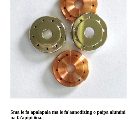
S
ma le fa'apalapala ma le fa'aanodizing o paipa alumini
ua fa'apipi'iina.