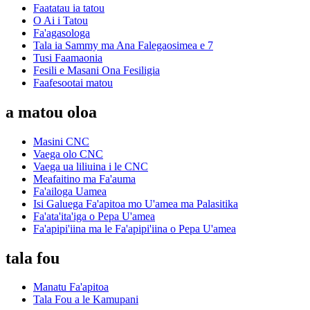
Faatatau ia tatou
O Ai i Tatou
Fa'agasologa
Tala ia Sammy ma Ana Falegaosimea e 7
Tusi Faamaonia
Fesili e Masani Ona Fesiligia
Faafesootai matou
a matou oloa
Masini CNC
Vaega olo CNC
Vaega ua liliuina i le CNC
Meafaitino ma Fa'auma
Fa'ailoga Uamea
Isi Galuega Fa'apitoa mo U'amea ma Palasitika
Fa'ata'ita'iga o Pepa U'amea
Fa'apipi'iina ma le Fa'apipi'iina o Pepa U'amea
tala fou
Manatu Fa'apitoa
Tala Fou a le Kamupani