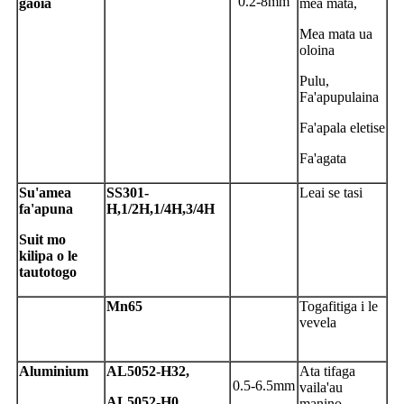
0.2-8mm
gaoia
mea mata,
Mea mata ua
oloina
Pulu,
Fa'apupulaina
Fa'apala eletise
Fa'agata
S
u'amea
S
S301-
Leai se tasi
fa'apuna
H,1/2H,1/4H,3/4H
S
uit mo
kilipa o le
tautotogo
Mn65
Togafitiga i le
vevela
A
luminium
A
L5052-H32,
Ata tifaga
0.5-6.5mm
vaila'au
A
L5052-H0
manino