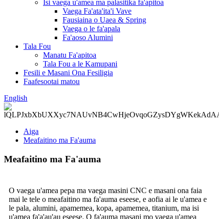
Isi vaega u'amea ma palasitika fa'apitoa
Vaega Fa'ata'ita'i Vave
Fausiaina o Uaea & Spring
Vaega o le fa'apala
Fa'aoso Alumini
Tala Fou
Manatu Fa'apitoa
Tala Fou a le Kamupani
Fesili e Masani Ona Fesiligia
Faafesootai matou
English
Aiga
Meafaitino ma Fa'auma
Meafaitino ma Fa'auma
O vaega u'amea pepa ma vaega masini CNC e masani ona faia
mai le tele o meafaitino ma fa'auma eseese, e aofia ai le u'amea e
le pala, alumini, apamemea, kopa, apamemea, titanium, ma isi
u'amea fa'a'au'au eseese. O fa'auma masani mo vaega u'amea