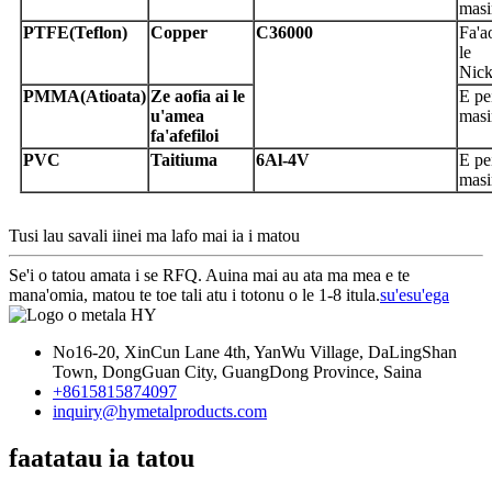
masi
P
TFE
(Teflon)
C
opper
C
36000
Fa'a
le
Nick
PMMA
(
A
tioata)
Z
e aofia ai le
E pe
u'amea
masi
fa'afefiloi
P
VC
Taitiuma
6Al-4V
E pe
masi
Tusi lau savali iinei ma lafo mai ia i matou
Se'i o tatou amata i se RFQ. Auina mai au ata ma mea e te
mana'omia, matou te toe tali atu i totonu o le 1-8 itula.
su'esu'ega
No16-20, XinCun Lane 4th, YanWu Village, DaLingShan
Town, DongGuan City, GuangDong Province, Saina
+8615815874097
inquiry@hymetalproducts.com
faatatau ia tatou