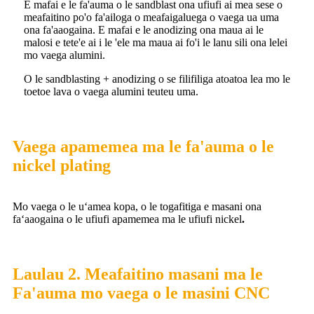
E mafai e le fa'auma o le sandblast ona ufiufi ai mea sese o
meafaitino po'o fa'ailoga o meafaigaluega o vaega ua uma
ona fa'aaogaina. E mafai e le anodizing ona maua ai le
malosi e tete'e ai i le 'ele ma maua ai fo'i le lanu sili ona lelei
mo vaega alumini.
O le sandblasting + anodizing o se filifiliga atoatoa lea mo le
toetoe lava o vaega alumini teuteu uma.
Vaega apamemea ma le fa'auma o le
nickel plating
Mo vaega o le uʻamea kopa, o le togafitiga e masani ona
faʻaaogaina o le ufiufi apamemea ma le ufiufi nickel
.
Laulau 2. Meafaitino masani ma le
Fa'auma mo vaega o le masini CNC