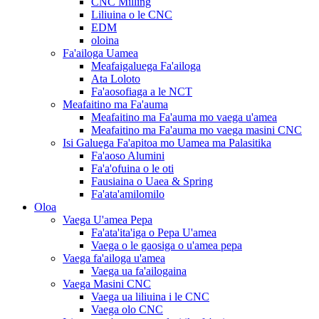
CNC Milling
Liliuina o le CNC
EDM
oloina
Fa'ailoga Uamea
Meafaigaluega Fa'ailoga
Ata Loloto
Fa'aosofiaga a le NCT
Meafaitino ma Fa'auma
Meafaitino ma Fa'auma mo vaega u'amea
Meafaitino ma Fa'auma mo vaega masini CNC
Isi Galuega Fa'apitoa mo Uamea ma Palasitika
Fa'aoso Alumini
Fa'a'ofuina o le oti
Fausiaina o Uaea & Spring
Fa'ata'amilomilo
Oloa
Vaega U'amea Pepa
Fa'ata'ita'iga o Pepa U'amea
Vaega o le gaosiga o u'amea pepa
Vaega fa'ailoga u'amea
Vaega ua fa'ailogaina
Vaega Masini CNC
Vaega ua liliuina i le CNC
Vaega olo CNC