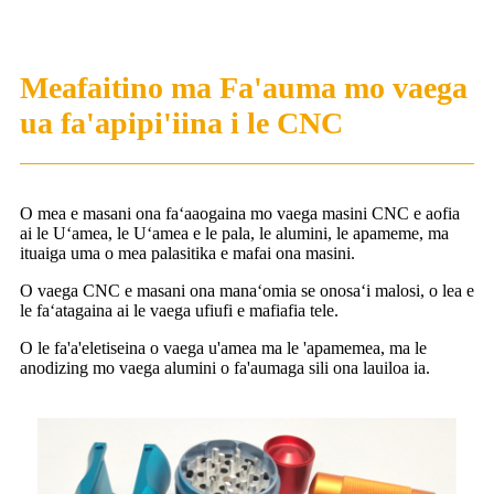
Meafaitino ma Fa'auma mo vaega
ua fa'apipi'iina i le CNC
O mea e masani ona faʻaaogaina mo vaega masini CNC e aofia
ai le Uʻamea, le Uʻamea e le pala, le alumini, le apameme, ma
ituaiga uma o mea palasitika e mafai ona masini.
O vaega CNC e masani ona manaʻomia se onosaʻi malosi, o lea e
le faʻatagaina ai le vaega ufiufi e mafiafia tele.
O le fa'a'eletiseina o vaega u'amea ma le 'apamemea, ma le
anodizing mo vaega alumini o fa'aumaga sili ona lauiloa ia.