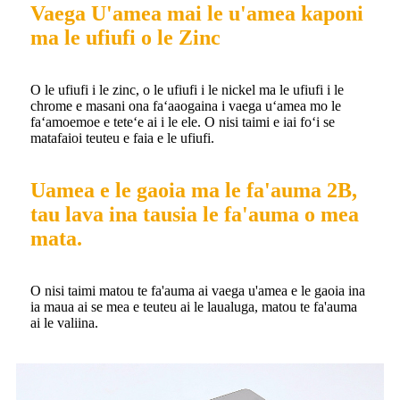
Vaega U'amea mai le u'amea kaponi
ma le ufiufi o le Zinc
O le ufiufi i le zinc, o le ufiufi i le nickel ma le ufiufi i le
chrome e masani ona faʻaaogaina i vaega uʻamea mo le
faʻamoemoe e teteʻe ai i le ele. O nisi taimi e iai foʻi se
matafaioi teuteu e faia e le ufiufi.
Uamea e le gaoia ma le fa'auma 2B,
tau lava ina tausia le fa'auma o mea
mata.
O nisi taimi matou te fa'auma ai vaega u'amea e le gaoia ina
ia maua ai se mea e teuteu ai le laualuga, matou te fa'auma
ai le valiina.