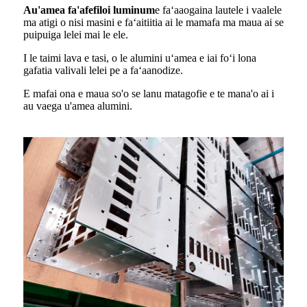
A
u'amea fa'afefiloi luminum
e faʻaaogaina lautele i vaalele
ma atigi o nisi masini e faʻaitiitia ai le mamafa ma maua ai se
puipuiga lelei mai le ele.
I le taimi lava e tasi, o le alumini uʻamea e iai foʻi lona
gafatia valivali lelei pe a faʻaanodize.
E mafai ona e maua so'o se lanu matagofie e te mana'o ai i
au vaega u'amea alumini.