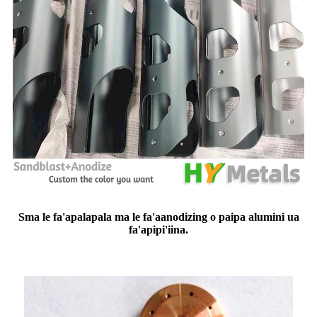
S
ma le fa'apalapala ma le fa'aanodizing o paipa alumini ua
fa'apipi'iina.