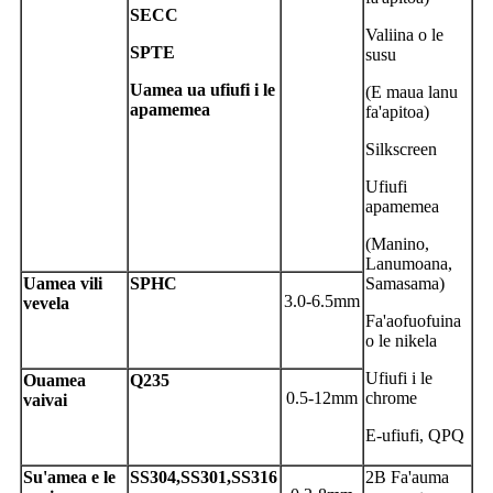
SECC
Valiina o le
SPTE
susu
Uamea ua ufiufi i le
(E maua lanu
apamemea
fa'apitoa)
Silkscreen
Ufiufi
apamemea
(Manino,
Lanumoana,
Uamea vili
S
PHC
Samasama)
3.0-6.5mm
vevela
Fa'aofuofuina
o le nikela
Ufiufi i le
O
uamea
Q
235
0.5-12mm
chrome
vaivai
E-ufiufi, QPQ
S
u'amea e le
S
S304,SS301,SS316
2B Fa'auma