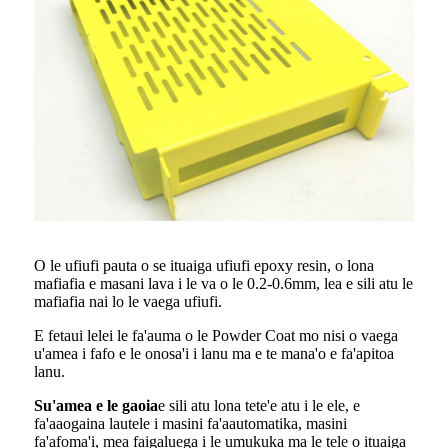
O le ufiufi pauta o se ituaiga ufiufi epoxy resin, o lona
mafiafia e masani lava i le va o le 0.2-0.6mm, lea e sili atu le
mafiafia nai lo le vaega ufiufi.
E fetaui lelei le fa'auma o le Powder Coat mo nisi o vaega
u'amea i fafo e le onosa'i i lanu ma e te mana'o e fa'apitoa
lanu.
S
u'amea e le gaoia
e sili atu lona tete'e atu i le ele, e
fa'aaogaina lautele i masini fa'aautomatika, masini
fa'afoma'i, mea faigaluega i le umukuka ma le tele o ituaiga