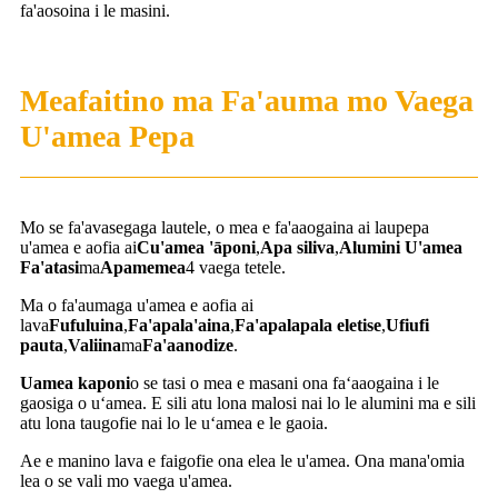
fa'aosoina i le masini.
Meafaitino ma Fa'auma mo Vaega
U'amea Pepa
Mo se fa'avasegaga lautele, o mea e fa'aaogaina ai laupepa
u'amea e aofia ai
C
u'amea 'āponi
,
Apa siliva
,
Alumini U'amea
Fa'atasi
ma
Apamemea
4 vaega tetele.
Ma o fa'aumaga u'amea e aofia ai
lava
Fufuluina
,
Fa'apala'aina
,
Fa'apalapala eletise
,
Ufiufi
pauta
,
Valiina
ma
Fa'aanodize
.
Uamea kaponi
o se tasi o mea e masani ona faʻaaogaina i le
gaosiga o uʻamea. E sili atu lona malosi nai lo le alumini ma e sili
atu lona taugofie nai lo le uʻamea e le gaoia.
Ae e manino lava e faigofie ona elea le u'amea. Ona mana'omia
lea o se vali mo vaega u'amea.