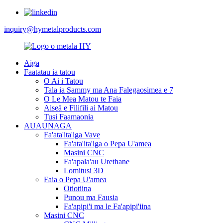
inquiry@hymetalproducts.com
Aiga
Faatatau ia tatou
O Ai i Tatou
Tala ia Sammy ma Ana Falegaosimea e 7
O Le Mea Matou te Faia
Aiseā e Filifili ai Matou
Tusi Faamaonia
AUAUNAGA
Fa'ata'ita'iga Vave
Fa'ata'ita'iga o Pepa U'amea
Masini CNC
Fa'apala'au Urethane
Lomitusi 3D
Faia o Pepa U'amea
Otiotiina
Punou ma Fausia
Fa'apipi'i ma le Fa'apipi'iina
Masini CNC