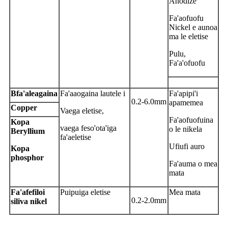
Anodize
Fa'aofuofu
Nickel e aunoa
ma le eletise
Pulu,
Fa'a'ofuofu
B
fa'aleagaina
Fa'aaogaina lautele i
Fa'apipi'i
0.2-6.0mm
apamemea
C
opper
Vaega eletise,
Fa'aofuofuina
Kopa
vaega feso'ota'iga
o le nikela
Beryllium
fa'aeletise
Ufiufi auro
Kopa
phosphor
Fa'auma o mea
mata
Fa'afefiloi
Puipuiga eletise
Mea mata
0.2-2.0mm
siliva nikel