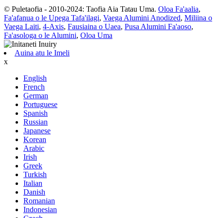
© Puletaofia - 2010-2024: Taofia Aia Tatau Uma.
Oloa Fa'aalia
,
Fa'afanua o le Upega Tafa'ilagi
,
Vaega Alumini Anodized
,
Miliina o
Vaega Laiti
,
4-Axis
,
Fausiaina o Uaea
,
Pusa Alumini Fa'aoso
,
Fa'asologa o le Alumini
,
Oloa Uma
Auina atu le Imeli
x
English
French
German
Portuguese
Spanish
Russian
Japanese
Korean
Arabic
Irish
Greek
Turkish
Italian
Danish
Romanian
Indonesian