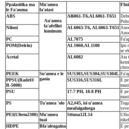
P
palasitika ma
M
u'amea
F
Ini
le Fa'auma
fa'atasi
A
BS
A
l6061-T6,AL6061-T651
Debu
A
u'amea
Pulu
fa'afefiloi
N
iloni
A
L6063-T6, AL6063-T651
Anod
luminum
Anod
P
C
A
L7075
Fa'a
P
OM
(Delrin)
A
L1060,AL1100
Ipu n
se el
Acetal
A
L6082
Ata 
kemi
chro
P
EEK
S
u'amea e le
SUS303,
S
US304,SUS304L
Fa'a
gaoia
P
PSU
(Radel®
S
US316,SUS316L
E pe
R-5000)
masi
P
SU
1
7-7 PH, 18-8 PH
E pe
masi
P
S
T
u'amea 'olo
A
2,#45, isi u'amea
Togaf
meafaigaluega
veve
P
EI
(Ultem2300)
M
u'amea
S
t
tuna
1
2L14
Ufiu
tuai
nike
HDPE
B
fa'aleagaina
E pe