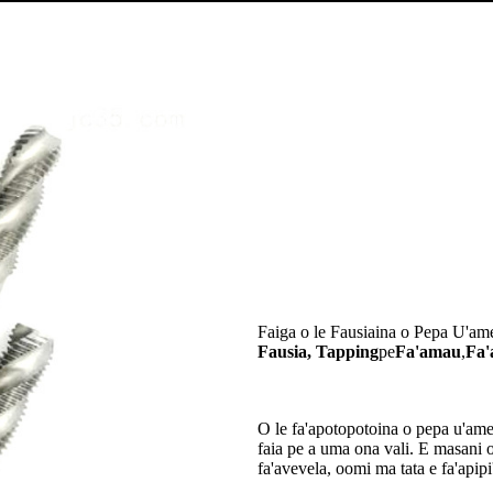
Faiga o le Fausiaina o Pepa U'am
Fausia,
Tapping
pe
Fa'amau
,
Fa'
O le fa'apotopotoina o pepa u'amea
faia pe a uma ona vali. E masani o
fa'avevela, oomi ma tata e fa'apipi'i