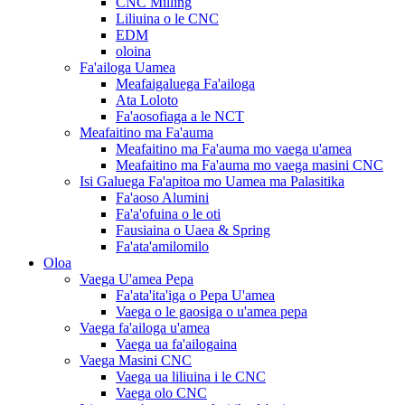
CNC Milling
Liliuina o le CNC
EDM
oloina
Fa'ailoga Uamea
Meafaigaluega Fa'ailoga
Ata Loloto
Fa'aosofiaga a le NCT
Meafaitino ma Fa'auma
Meafaitino ma Fa'auma mo vaega u'amea
Meafaitino ma Fa'auma mo vaega masini CNC
Isi Galuega Fa'apitoa mo Uamea ma Palasitika
Fa'aoso Alumini
Fa'a'ofuina o le oti
Fausiaina o Uaea & Spring
Fa'ata'amilomilo
Oloa
Vaega U'amea Pepa
Fa'ata'ita'iga o Pepa U'amea
Vaega o le gaosiga o u'amea pepa
Vaega fa'ailoga u'amea
Vaega ua fa'ailogaina
Vaega Masini CNC
Vaega ua liliuina i le CNC
Vaega olo CNC