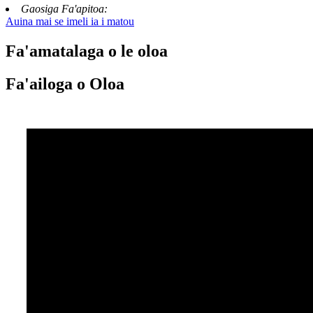
Gaosiga Fa'apitoa:
Auina mai se imeli ia i matou
Fa'amatalaga o le oloa
Fa'ailoga o Oloa