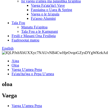
Isi vaega u'amea ma palasitika fa'apitoa
Vaega Fa'ata'ita'i Vave
Fausiaina o Uaea & Spring
Vaega o le fa'apala
Fa'aoso Alumini
Tala Fou
Manatu Fa'apitoa
Tala Fou a le Kamupani
Fesili e Masani Ona Fesiligia
Faafesootai matou
English
Aiga
Oloa
Vaega U'amea Pepa
Fa'ata'ita'iga o Pepa U'amea
oloa
Vaega
Vaega U'amea Pepa