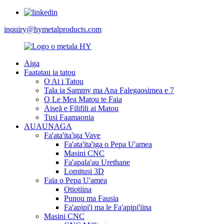
inquiry@hymetalproducts.com
Aiga
Faatatau ia tatou
O Ai i Tatou
Tala ia Sammy ma Ana Falegaosimea e 7
O Le Mea Matou te Faia
Aiseā e Filifili ai Matou
Tusi Faamaonia
AUAUNAGA
Fa'ata'ita'iga Vave
Fa'ata'ita'iga o Pepa U'amea
Masini CNC
Fa'apala'au Urethane
Lomitusi 3D
Faia o Pepa U'amea
Otiotiina
Punou ma Fausia
Fa'apipi'i ma le Fa'apipi'iina
Masini CNC