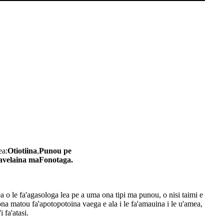
ea:
Otiotiina
,
Punou pe
avelaina
ma
Fonotaga.
 o le fa'agasologa lea pe a uma ona tipi ma punou, o nisi taimi e
na matou fa'apotopotoina vaega e ala i le fa'amauina i le u'amea,
 fa'atasi.