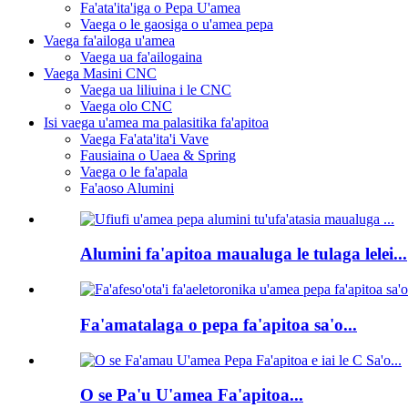
Fa'ata'ita'iga o Pepa U'amea
Vaega o le gaosiga o u'amea pepa
Vaega fa'ailoga u'amea
Vaega ua fa'ailogaina
Vaega Masini CNC
Vaega ua liliuina i le CNC
Vaega olo CNC
Isi vaega u'amea ma palasitika fa'apitoa
Vaega Fa'ata'ita'i Vave
Fausiaina o Uaea & Spring
Vaega o le fa'apala
Fa'aoso Alumini
Alumini fa'apitoa maualuga le tulaga lelei...
Fa'amatalaga o pepa fa'apitoa sa'o...
O se Pa'u U'amea Fa'apitoa...