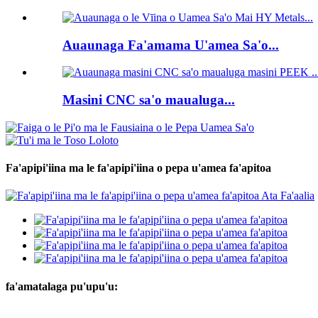
Auaunaga Fa'amama U'amea Sa'o...
Masini CNC sa'o maualuga...
Fa'apipi'iina ma le fa'apipi'iina o pepa u'amea fa'apitoa
fa'amatalaga pu'upu'u: