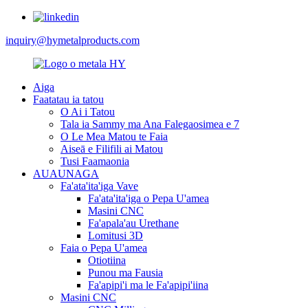
inquiry@hymetalproducts.com
Aiga
Faatatau ia tatou
O Ai i Tatou
Tala ia Sammy ma Ana Falegaosimea e 7
O Le Mea Matou te Faia
Aiseā e Filifili ai Matou
Tusi Faamaonia
AUAUNAGA
Fa'ata'ita'iga Vave
Fa'ata'ita'iga o Pepa U'amea
Masini CNC
Fa'apala'au Urethane
Lomitusi 3D
Faia o Pepa U'amea
Otiotiina
Punou ma Fausia
Fa'apipi'i ma le Fa'apipi'iina
Masini CNC