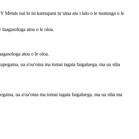
Metals nai lo isi kamupani tuʻuina atu i lalo o le tuutuuga o le
aagasologa atoa o le oloa.
pegaina, ua a'oa'oina ma tomai tagata faigaluega, ma ua silia ma