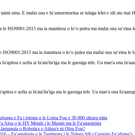
aimi uma. E mafai ona e faʻamoemoeina se tulaga lelei e sili atu mai HY 
 le ISO9001:2015 ma ia mautinoa o loʻo pulea ma mafai ona suʻeina le f
apitoa e aofia ai fa'ata'ita'iga ma le gaosiga tele. Ua mae'a ona fa'aauu
ofoaga e Fa i totonu o le Lotoa Fou e 30,000 sikuea mita
'a Atoa o le HY Metals i le Masini ma le Fa'agaoioiga
Alamanuia o Robotics e Atiina'e ni Oloa Fou?
6 – Fa’amalosia o le Tautinoga i le Tulaga Sili i Gaosiga Fa’afoma’i