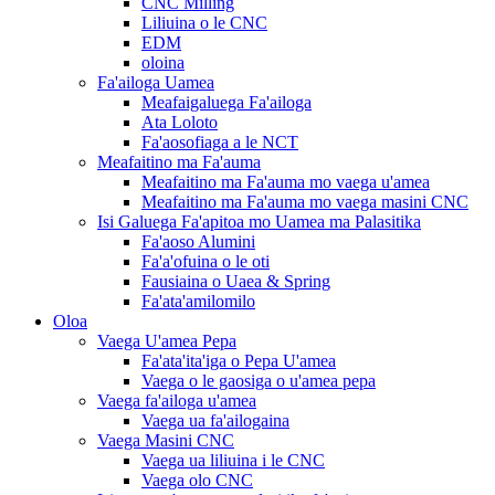
CNC Milling
Liliuina o le CNC
EDM
oloina
Fa'ailoga Uamea
Meafaigaluega Fa'ailoga
Ata Loloto
Fa'aosofiaga a le NCT
Meafaitino ma Fa'auma
Meafaitino ma Fa'auma mo vaega u'amea
Meafaitino ma Fa'auma mo vaega masini CNC
Isi Galuega Fa'apitoa mo Uamea ma Palasitika
Fa'aoso Alumini
Fa'a'ofuina o le oti
Fausiaina o Uaea & Spring
Fa'ata'amilomilo
Oloa
Vaega U'amea Pepa
Fa'ata'ita'iga o Pepa U'amea
Vaega o le gaosiga o u'amea pepa
Vaega fa'ailoga u'amea
Vaega ua fa'ailogaina
Vaega Masini CNC
Vaega ua liliuina i le CNC
Vaega olo CNC