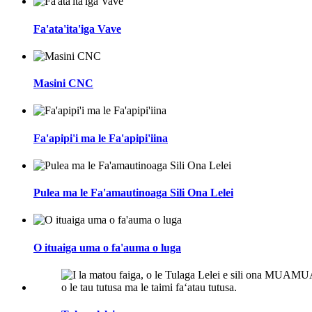
Fa'ata'ita'iga Vave
Masini CNC
Fa'apipi'i ma le Fa'apipi'iina
Pulea ma le Fa'amautinoaga Sili Ona Lelei
O ituaiga uma o fa'auma o luga