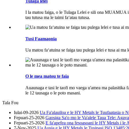
Tulaga lelei
I la matou faiga, o le Tulaga Lelei e sili ona MUAMUA i t
tau tutusa ma le taimi faʻatau tutusa.
Tusi Faamaonia
Ua matou faʻatuina se faiga tau pulega lelei e tusa ai ma
O le mea matou te faia
Auaunaga e tasi le taofi mo vaega u'amea ma palasitika fa'
le 12 tausaga o le poto masani.
Tala Fou
Iulai-09-2026
Ua Fa'alauiloa e le HY Metals le Tuufaatasia o N
Fepuari-25-2026
Gaosiga Sa'o mo le Va'alele Taua Tele: Agava
Fepuari-25-2026
E fa'apefea ona fesoasoani le HY Metals i le 
7-Nov-2025
Ua Ausia e le HY Metals le Tusipasi ISO 13485:201