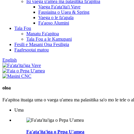
Isi vaega u'amea ma palasitika fa'apitoa
Vaega Fa'ata'ita'i Vave
Fausiaina o Uaea & Spring
Vaega o le fa'apala
Fa'aoso Alumini
Tala Fou
Manatu Fa'apitoa
Tala Fou a le Kamupani
Fesili e Masani Ona Fesiligia
Faafesootai matou
English
oloa
Fa'apitoa ituaiga uma o vaega u'amea ma palasitika sa'o mo le tele o 
Uma
Fa'ata'ita'iga o Pepa U'amea