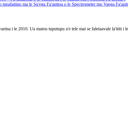
o meafaitino ma le Su'ega Fa'apitoa o le Spectrometer mo Vaega Fa'api
a i le 2010. Ua matou tuputupu a'e tele mai se faletaavale la'ititi i le