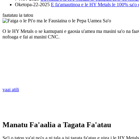
Oketopa-22-2025
E fa'amautinoa e le HY Metals le 100% sa'o 
faatatau ia tatou
O le HY Metals o se kamupani e gaosia u'amea ma masini sa'o na faavaein
nofoaga e fai ai masini CNC.
vaai atili
Manatu Fa'aalia a Tagata Fa'atau
Se'i o tatou va'ai po'o a ni tala a isi tagata fa'atau e uiga i le HY Metals