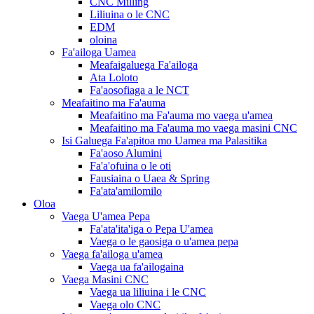
CNC Milling
Liliuina o le CNC
EDM
oloina
Fa'ailoga Uamea
Meafaigaluega Fa'ailoga
Ata Loloto
Fa'aosofiaga a le NCT
Meafaitino ma Fa'auma
Meafaitino ma Fa'auma mo vaega u'amea
Meafaitino ma Fa'auma mo vaega masini CNC
Isi Galuega Fa'apitoa mo Uamea ma Palasitika
Fa'aoso Alumini
Fa'a'ofuina o le oti
Fausiaina o Uaea & Spring
Fa'ata'amilomilo
Oloa
Vaega U'amea Pepa
Fa'ata'ita'iga o Pepa U'amea
Vaega o le gaosiga o u'amea pepa
Vaega fa'ailoga u'amea
Vaega ua fa'ailogaina
Vaega Masini CNC
Vaega ua liliuina i le CNC
Vaega olo CNC