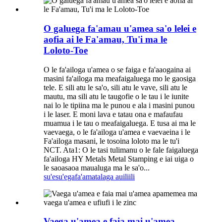
O galuega fa'amau u'amea sa'o lelei e
aofia ai le Fa'amau, Tu'i ma le
Loloto-Toe
O le fa'ailoga u'amea o se faiga e fa'aaogaina ai
masini fa'ailoga ma meafaigaluega mo le gaosiga
tele. E sili atu le sa'o, sili atu le vave, sili atu le
mautu, ma sili atu le taugofie o le tau i le iunite
nai lo le tipiina ma le punou e ala i masini punou
i le laser. E moni lava e tatau ona e mafaufau
muamua i le tau o meafaigaluega. E tusa ai ma le
vaevaega, o le fa'ailoga u'amea e vaevaeina i le
Fa'ailoga masani, le tosoina loloto ma le tu'i
NCT. Ata1: O le tasi tulimanu o le fale faigaluega
fa'ailoga HY Metals Metal Stamping e iai uiga o
le saoasaoa maualuga ma le sa'o...
su'esu'ega
fa'amatalaga auiliili
Vaega u'amea e faia mai u'amea