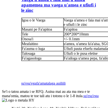
apamemea ma vaega u'amea e ufiufi i
le zinc
Igoa o le Vaega
Vaega u'amea e faia mai u'
e ufiufi i le zinc
Masani pe Fa'apitoa
Fa'apitoa
Tele
200*200*10mm
Onosa'i
+/- 0.1mm
Meafaitino
u'amea, u'amea fa'a'aisa, S
Fa'auma o luga
Ufiufi pauta efuefu malamala
Talosaga
Ufiufi o le pusa eletise
Fa'agasologa
Fa'ailoga u'amea pepa, fa'ailo
su'esu'ega
fa'amatalaga auiliili
Se'i o tatou amata i se RFQ. Auina mai au ata ma mea e te
mana'omia, matou te toe tali atu i totonu o le 1-8 itula.
su'esu'ega