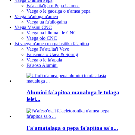
Vaega U'amea Pepa
Fa'ata'ita'iga o Pepa U'amea
Vaega o le gaosiga o u'amea pepa
Vaega fa'ailoga u'amea
Vaega ua fa'ailogaina
Vaega Masini CNC
Vaega ua liliuina i le CNC
Vaega olo CNC
Isi vaega u'amea ma palasitika fa'apitoa
Vaega Fa'ata'ita'i Vave
Fausiaina o Uaea & Spring
Vaega o le fa'apala
Fa'aoso Alumini
Alumini fa'apitoa maualuga le tulaga
lelei...
Fa'amatalaga o pepa fa'apitoa sa'o...