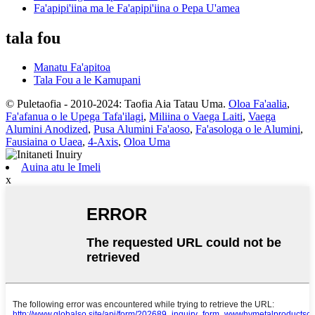
Fa'apipi'iina ma le Fa'apipi'iina o Pepa U'amea
tala fou
Manatu Fa'apitoa
Tala Fou a le Kamupani
© Puletaofia - 2010-2024: Taofia Aia Tatau Uma.
Oloa Fa'aalia
,
Fa'afanua o le Upega Tafa'ilagi
,
Miliina o Vaega Laiti
,
Vaega
Alumini Anodized
,
Pusa Alumini Fa'aoso
,
Fa'asologa o le Alumini
,
Fausiaina o Uaea
,
4-Axis
,
Oloa Uma
Auina atu le Imeli
x