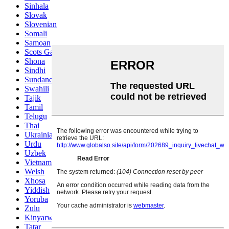
Sinhala
Slovak
Slovenian
Somali
Samoan
Scots Gaelic
Shona
Sindhi
Sundanese
Swahili
Tajik
Tamil
Telugu
Thai
Ukrainian
Urdu
Uzbek
Vietnamese
Welsh
Xhosa
Yiddish
Yoruba
Zulu
Kinyarwanda
Tatar