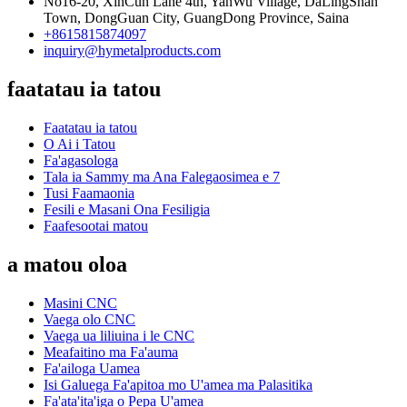
No16-20, XinCun Lane 4th, YanWu Village, DaLingShan
Town, DongGuan City, GuangDong Province, Saina
+8615815874097
inquiry@hymetalproducts.com
faatatau ia tatou
Faatatau ia tatou
O Ai i Tatou
Fa'agasologa
Tala ia Sammy ma Ana Falegaosimea e 7
Tusi Faamaonia
Fesili e Masani Ona Fesiligia
Faafesootai matou
a matou oloa
Masini CNC
Vaega olo CNC
Vaega ua liliuina i le CNC
Meafaitino ma Fa'auma
Fa'ailoga Uamea
Isi Galuega Fa'apitoa mo U'amea ma Palasitika
Fa'ata'ita'iga o Pepa U'amea