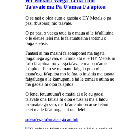
HY Metals: Vaega Ta'ita'i mo
Ta'avale ma Pa U'amea Fa'apitoa
O se tasi o oloa autū e gaosia e HY Metals o pa
pasi (busbars) mo taavale.
O pa pasi o vaega taua ia e maua ai le fa'aliliuina
o le eletise lelei ma le fa'atuatuaina i totonu o
faiga eletise.
Faatasi ai ma masini fa'aonaponei ma tagata
faigaluega agavaa, e tu'uina atu e le HY Metals ni
fofo fa'apitoa mo vaega ta'avale ma pa u'amea
fa'apitoa. Pe o se mamanu faigata pe o ni
mana'oga fa'apitoa mo le fua, o inisinia ma tagata
faigaluega a le kamupani e iai le tomai e atiina ae
ma gaosia ni oloa fa'apitoa.
O lenei fetuutuuna'i e mafai ai e le au gaosi
ta'avale ona fausia ni oloa e tusa ai ma a latou
fa'amatalaga sa'o, ma fa'amautinoa ai se fetaui
lelei ma le fa'atinoga sili ona lelei.
su'esu'ega
fa'amatalaga auiliili