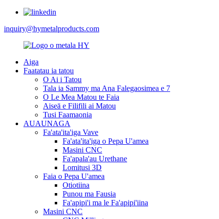
inquiry@hymetalproducts.com
Aiga
Faatatau ia tatou
O Ai i Tatou
Tala ia Sammy ma Ana Falegaosimea e 7
O Le Mea Matou te Faia
Aiseā e Filifili ai Matou
Tusi Faamaonia
AUAUNAGA
Fa'ata'ita'iga Vave
Fa'ata'ita'iga o Pepa U'amea
Masini CNC
Fa'apala'au Urethane
Lomitusi 3D
Faia o Pepa U'amea
Otiotiina
Punou ma Fausia
Fa'apipi'i ma le Fa'apipi'iina
Masini CNC