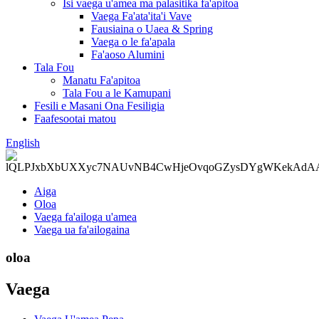
Isi vaega u'amea ma palasitika fa'apitoa
Vaega Fa'ata'ita'i Vave
Fausiaina o Uaea & Spring
Vaega o le fa'apala
Fa'aoso Alumini
Tala Fou
Manatu Fa'apitoa
Tala Fou a le Kamupani
Fesili e Masani Ona Fesiligia
Faafesootai matou
English
Aiga
Oloa
Vaega fa'ailoga u'amea
Vaega ua fa'ailogaina
oloa
Vaega