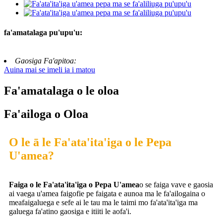
fa'amatalaga pu'upu'u:
Gaosiga Fa'apitoa:
Auina mai se imeli ia i matou
Fa'amatalaga o le oloa
Fa'ailoga o Oloa
O le ā le Fa'ata'ita'iga o le Pepa
U'amea?
Faiga o le Fa'ata'ita'iga o Pepa U'amea
o se faiga vave e gaosia
ai vaega u'amea faigofie pe faigata e aunoa ma le fa'ailogaina o
meafaigaluega e sefe ai le tau ma le taimi mo fa'ata'ita'iga ma
galuega fa'atino gaosiga e itiiti le aofa'i.