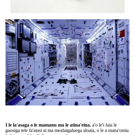
I le la'asaga o le mamanu ma le atina'eina
, a'o le'i faia le
gaosiga tele fa'atasi ai ma meafaigaluega aloaia, o le a mana'omia