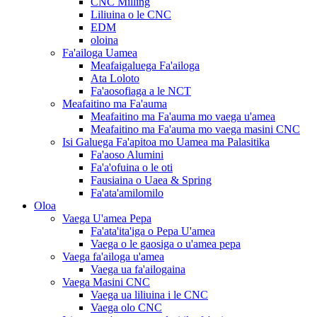
CNC Milling
Liliuina o le CNC
EDM
oloina
Fa'ailoga Uamea
Meafaigaluega Fa'ailoga
Ata Loloto
Fa'aosofiaga a le NCT
Meafaitino ma Fa'auma
Meafaitino ma Fa'auma mo vaega u'amea
Meafaitino ma Fa'auma mo vaega masini CNC
Isi Galuega Fa'apitoa mo Uamea ma Palasitika
Fa'aoso Alumini
Fa'a'ofuina o le oti
Fausiaina o Uaea & Spring
Fa'ata'amilomilo
Oloa
Vaega U'amea Pepa
Fa'ata'ita'iga o Pepa U'amea
Vaega o le gaosiga o u'amea pepa
Vaega fa'ailoga u'amea
Vaega ua fa'ailogaina
Vaega Masini CNC
Vaega ua liliuina i le CNC
Vaega olo CNC