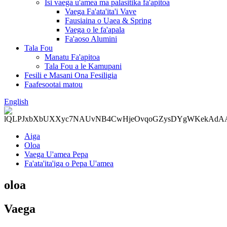
Isi vaega u'amea ma palasitika fa'apitoa
Vaega Fa'ata'ita'i Vave
Fausiaina o Uaea & Spring
Vaega o le fa'apala
Fa'aoso Alumini
Tala Fou
Manatu Fa'apitoa
Tala Fou a le Kamupani
Fesili e Masani Ona Fesiligia
Faafesootai matou
English
Aiga
Oloa
Vaega U'amea Pepa
Fa'ata'ita'iga o Pepa U'amea
oloa
Vaega