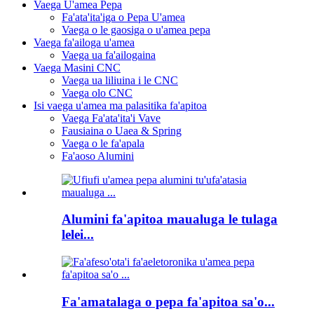
Vaega U'amea Pepa
Fa'ata'ita'iga o Pepa U'amea
Vaega o le gaosiga o u'amea pepa
Vaega fa'ailoga u'amea
Vaega ua fa'ailogaina
Vaega Masini CNC
Vaega ua liliuina i le CNC
Vaega olo CNC
Isi vaega u'amea ma palasitika fa'apitoa
Vaega Fa'ata'ita'i Vave
Fausiaina o Uaea & Spring
Vaega o le fa'apala
Fa'aoso Alumini
Alumini fa'apitoa maualuga le tulaga
lelei...
Fa'amatalaga o pepa fa'apitoa sa'o...