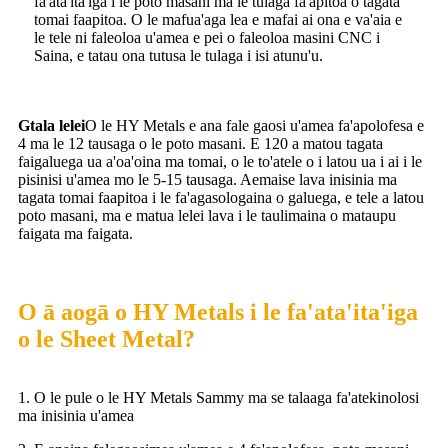
fa'ata'ita'iga i le poto masani ma le tulaga fa'apitoa o tagata
tomai faapitoa. O le mafua'aga lea e mafai ai ona e va'aia e
le tele ni faleoloa u'amea e pei o faleoloa masini CNC i
Saina, e tatau ona tutusa le tulaga i isi atunu'u.
G
tala lelei
O le HY Metals e ana fale gaosi u'amea fa'apolofesa e
4 ma le 12 tausaga o le poto masani. E 120 a matou tagata
faigaluega ua a'oa'oina ma tomai, o le to'atele o i latou ua i ai i le
pisinisi u'amea mo le 5-15 tausaga. Aemaise lava inisinia ma
tagata tomai faapitoa i le fa'agasologaina o galuega, e tele a latou
poto masani, ma e matua lelei lava i le taulimaina o mataupu
faigata ma faigata.
O ā aogā o HY Metals i le fa'ata'ita'iga
o le Sheet Metal?
1. O le pule o le HY Metals Sammy ma se talaaga fa'atekinolosi
ma inisinia u'amea