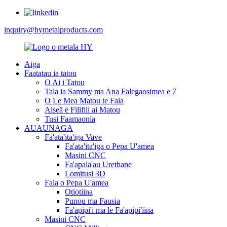
inquiry@hymetalproducts.com
Aiga
Faatatau ia tatou
O Ai i Tatou
Tala ia Sammy ma Ana Falegaosimea e 7
O Le Mea Matou te Faia
Aiseā e Filifili ai Matou
Tusi Faamaonia
AUAUNAGA
Fa'ata'ita'iga Vave
Fa'ata'ita'iga o Pepa U'amea
Masini CNC
Fa'apala'au Urethane
Lomitusi 3D
Faia o Pepa U'amea
Otiotiina
Punou ma Fausia
Fa'apipi'i ma le Fa'apipi'iina
Masini CNC