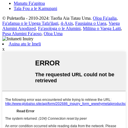
Manatu Fa'apitoa
Tala Fou a le Kamupani
© Puletaofia - 2010-2024: Taofia Aia Tatau Uma.
Oloa Fa'aalia
,
Fa'afanua o le Upega Tafa'ilagi
,
4-Axis
,
Fausiaina o Uaea
,
Vaega
Alumini Anodized
,
Fa'asologa o le Alumini
,
Miliina o Vaega Laiti
,
Pusa Alumini Fa'aoso
,
Oloa Uma
Auina atu le Imeli
x