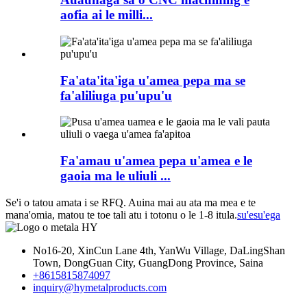
aofia ai le milli...
Fa'ata'ita'iga u'amea pepa ma se
fa'aliliuga pu'upu'u
Fa'amau u'amea pepa u'amea e le
gaoia ma le uliuli ...
Se'i o tatou amata i se RFQ. Auina mai au ata ma mea e te
mana'omia, matou te toe tali atu i totonu o le 1-8 itula.
su'esu'ega
No16-20, XinCun Lane 4th, YanWu Village, DaLingShan
Town, DongGuan City, GuangDong Province, Saina
+8615815874097
inquiry@hymetalproducts.com