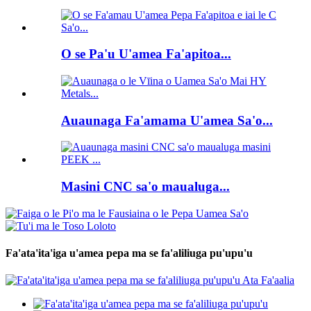
O se Pa'u U'amea Fa'apitoa...
Auaunaga Fa'amama U'amea Sa'o...
Masini CNC sa'o maualuga...
Fa'ata'ita'iga u'amea pepa ma se fa'aliliuga pu'upu'u