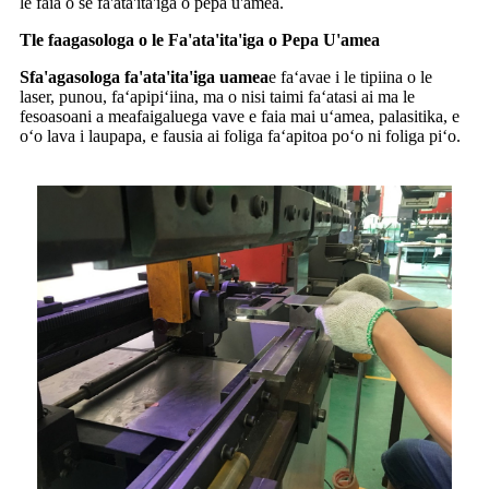
le faia o se fa'ata'ita'iga o pepa u'amea.
T
le faagasologa o le Fa'ata'ita'iga o Pepa U'amea
S
fa'agasologa fa'ata'ita'iga uamea
e faʻavae i le tipiina o le
laser, punou, faʻapipiʻiina, ma o nisi taimi faʻatasi ai ma le
fesoasoani a meafaigaluega vave e faia mai uʻamea, palasitika, e
oʻo lava i laupapa, e fausia ai foliga faʻapitoa poʻo ni foliga piʻo.