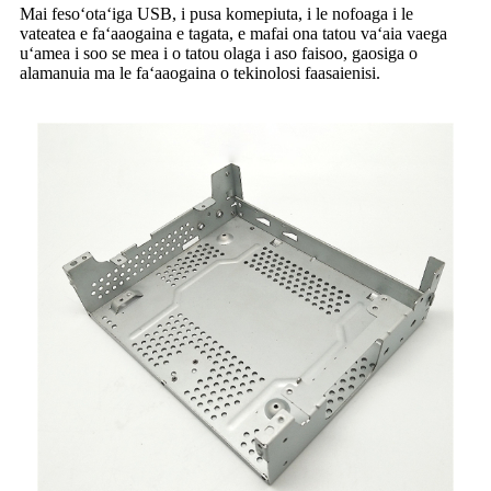
Mai fesoʻotaʻiga USB, i pusa komepiuta, i le nofoaga i le
vateatea e faʻaaogaina e tagata, e mafai ona tatou vaʻaia vaega
uʻamea i soo se mea i o tatou olaga i aso faisoo, gaosiga o
alamanuia ma le faʻaaogaina o tekinolosi faasaienisi.