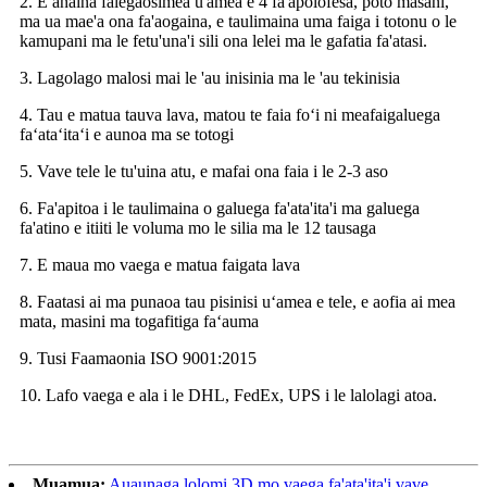
2. E anaina falegaosimea u'amea e 4 fa'apolofesa, poto masani,
ma ua mae'a ona fa'aogaina, e taulimaina uma faiga i totonu o le
kamupani ma le fetu'una'i sili ona lelei ma le gafatia fa'atasi.
3. Lagolago malosi mai le 'au inisinia ma le 'au tekinisia
4. Tau e matua tauva lava, matou te faia foʻi ni meafaigaluega
faʻataʻitaʻi e aunoa ma se totogi
5. Vave tele le tu'uina atu, e mafai ona faia i le 2-3 aso
6. Fa'apitoa i le taulimaina o galuega fa'ata'ita'i ma galuega
fa'atino e itiiti le voluma mo le silia ma le 12 tausaga
7. E maua mo vaega e matua faigata lava
8. Faatasi ai ma punaoa tau pisinisi uʻamea e tele, e aofia ai mea
mata, masini ma togafitiga faʻauma
9. Tusi Faamaonia ISO 9001:2015
10. Lafo vaega e ala i le DHL, FedEx, UPS i le lalolagi atoa.
Muamua:
Auaunaga lolomi 3D mo vaega fa'ata'ita'i vave