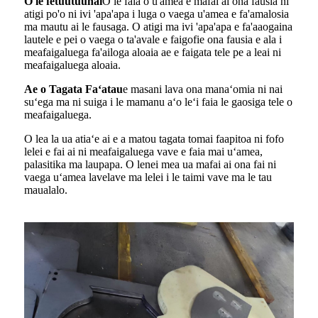
O le fetuutuunai
O le faia o u'amea e mafai ai ona fausia ni
atigi po'o ni ivi 'apa'apa i luga o vaega u'amea e fa'amalosia
ma mautu ai le fausaga. O atigi ma ivi 'apa'apa e fa'aaogaina
lautele e pei o vaega o ta'avale e faigofie ona fausia e ala i
meafaigaluega fa'ailoga aloaia ae e faigata tele pe a leai ni
meafaigaluega aloaia.
Ae o Tagata Faʻatau
e masani lava ona manaʻomia ni nai
suʻega ma ni suiga i le mamanu aʻo leʻi faia le gaosiga tele o
meafaigaluega.
O lea la ua atiaʻe ai e a matou tagata tomai faapitoa ni fofo
lelei e fai ai ni meafaigaluega vave e faia mai uʻamea,
palasitika ma laupapa. O lenei mea ua mafai ai ona fai ni
vaega uʻamea lavelave ma lelei i le taimi vave ma le tau
maualalo.