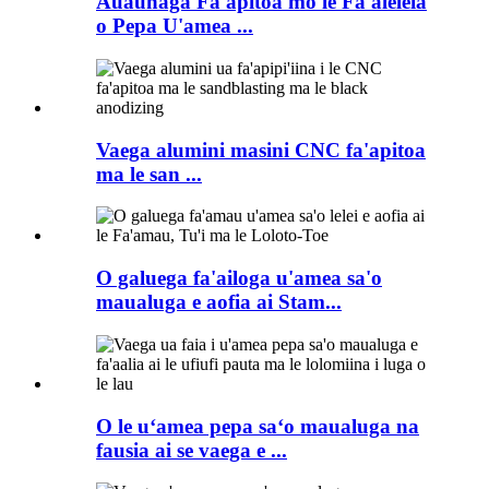
Auaunaga Fa'apitoa mo le Fa'aleleia
o Pepa U'amea ...
Vaega alumini masini CNC fa'apitoa
ma le san ...
O galuega fa'ailoga u'amea sa'o
maualuga e aofia ai Stam...
O le uʻamea pepa saʻo maualuga na
fausia ai se vaega e ...