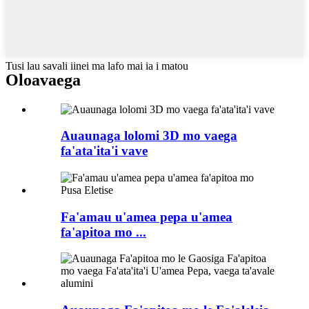
Tusi lau savali iinei ma lafo mai ia i matou
Oloa
vaega
Auaunaga lolomi 3D mo vaega
fa'ata'ita'i vave
Fa'amau u'amea pepa u'amea
fa'apitoa mo ...