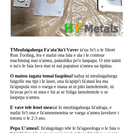
T
Meafaigaluega Fa'ata'ita'i Vave
e ta'ua fo'i o le Short
Run Tooling, lea e mafai ona faia e ala i le contour
machining mai u'amea, palasitika po'o laupapa. O nisi taimi
e na'o le faia lava mai ni nai papatusi u'amea ua tipiina.
O matou tagata tomai faapitoa
Fuafua ni meafaigaluega
faigofie ma tipi i le laser, ona fa'apipi'i fa'atasi lea ma
fa'apupula nisi o vaega e maua ai ni pito lamolemole, ni
fa'avaa po'o ni mea e fai ai se foliga lamolemole o se
laupepa u'amea.
E vave tele lenei mea
nai lo meafaigaluega fa'ailoga, e
mafai fo'i ona e fa'amoemoeina se vaega u'amea lavelave i
totonu o le 2-3 aso.
Pepa U'amea
E fa'alagolago tele le fa'agasologa o le faia o