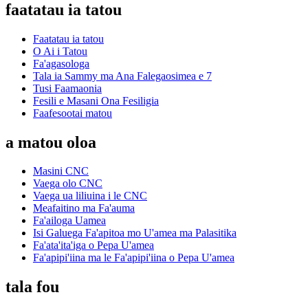
faatatau ia tatou
Faatatau ia tatou
O Ai i Tatou
Fa'agasologa
Tala ia Sammy ma Ana Falegaosimea e 7
Tusi Faamaonia
Fesili e Masani Ona Fesiligia
Faafesootai matou
a matou oloa
Masini CNC
Vaega olo CNC
Vaega ua liliuina i le CNC
Meafaitino ma Fa'auma
Fa'ailoga Uamea
Isi Galuega Fa'apitoa mo U'amea ma Palasitika
Fa'ata'ita'iga o Pepa U'amea
Fa'apipi'iina ma le Fa'apipi'iina o Pepa U'amea
tala fou