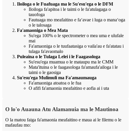
Iloiloga o le Fuafuaga ma le Su'esu'ega o le DFM
Iloiloga fa'apitoa i le taimi o le fa'atulagaga o
tauofoga
Fautuaga mo meafaitino e faʻavae i luga o manaʻoga
o le talosaga
Fa'amaoniga o Mea Mata
Su'ega 100% o le spectrometer o mea uma e ulufale
mai
Fa'amaoniga o le tuufaatasiga o vaila'au e fa'atatau i
tulaga fa'avaomalo
Puleaina o le Tulaga Lelei i le Faagasologa
Su'esu'ega muamua o le mataupu ma le CMM
Mata'ituina o le faagasologa fa'amaufa'ailoga i le
taimi o le gaosiga
Su'esu'ega Mulimuli ma Fa'amaumauga
Fa'amaoniga atoatoa o le fua
O afifi fa'amaonia meafaitino e aofia ai i uta
O lo'o Auauna Atu Alamanuia ma le Mautinoa
O la matou faiga fa'amaonia meafaitino e maua ai le filemu o le
mafaufau mo: