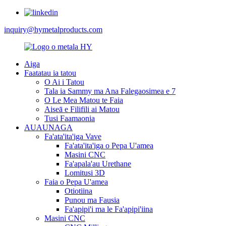
inquiry@hymetalproducts.com
Aiga
Faatatau ia tatou
O Ai i Tatou
Tala ia Sammy ma Ana Falegaosimea e 7
O Le Mea Matou te Faia
Aiseā e Filifili ai Matou
Tusi Faamaonia
AUAUNAGA
Fa'ata'ita'iga Vave
Fa'ata'ita'iga o Pepa U'amea
Masini CNC
Fa'apala'au Urethane
Lomitusi 3D
Faia o Pepa U'amea
Otiotiina
Punou ma Fausia
Fa'apipi'i ma le Fa'apipi'iina
Masini CNC