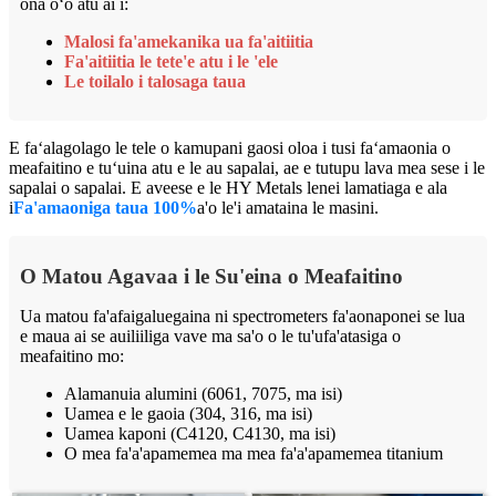
ona oʻo atu ai i:
Malosi fa'amekanika ua fa'aitiitia
Fa'aitiitia le tete'e atu i le 'ele
Le toilalo i talosaga taua
E faʻalagolago le tele o kamupani gaosi oloa i tusi faʻamaonia o
meafaitino e tuʻuina atu e le au sapalai, ae e tutupu lava mea sese i le
sapalai o sapalai. E aveese e le HY Metals lenei lamatiaga e ala
i
Fa'amaoniga taua 100%
a'o le'i amataina le masini.
O Matou Agavaa i le Su'eina o Meafaitino
Ua matou fa'afaigaluegaina ni spectrometers fa'aonaponei se lua
e maua ai se auiliiliga vave ma sa'o o le tu'ufa'atasiga o
meafaitino mo:
Alamanuia alumini (6061, 7075, ma isi)
Uamea e le gaoia (304, 316, ma isi)
Uamea kaponi (C4120, C4130, ma isi)
O mea fa'a'apamemea ma mea fa'a'apamemea titanium