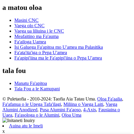
a matou oloa
Masini CNC
Vaega olo CNC
Vaega ua liliuina i le CNC
Meafaitino ma Fa'auma
Fa'ailoga Uamea
Isi Galuega Fa'apitoa mo U'amea ma Palasitika
Fa'ata'ita'iga o Pepa U'amea
Fa'apipi'iina ma le Fa'apipi'iina o Pepa U'amea
tala fou
Manatu Fa'apitoa
Tala Fou a le Kamupani
© Puletaofia - 2010-2024: Taofia Aia Tatau Uma.
Oloa Fa'aalia
,
Fa'afanua o le Upega Tafa'ilagi
,
Miliina o Vaega Laiti
,
Vaega
Alumini Anodized
,
Pusa Alumini Fa'aoso
,
4-Axis
,
Fausiaina o
Uaea
,
Fa'asologa o le Alumini
,
Oloa Uma
Auina atu le Imeli
x