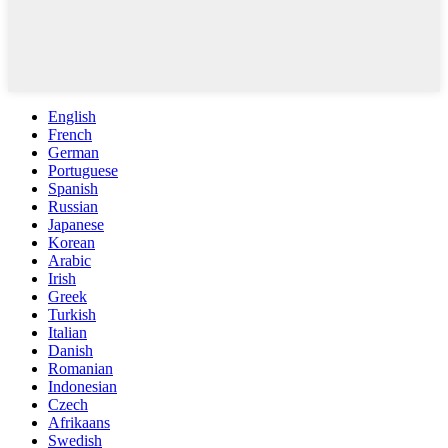
English
French
German
Portuguese
Spanish
Russian
Japanese
Korean
Arabic
Irish
Greek
Turkish
Italian
Danish
Romanian
Indonesian
Czech
Afrikaans
Swedish