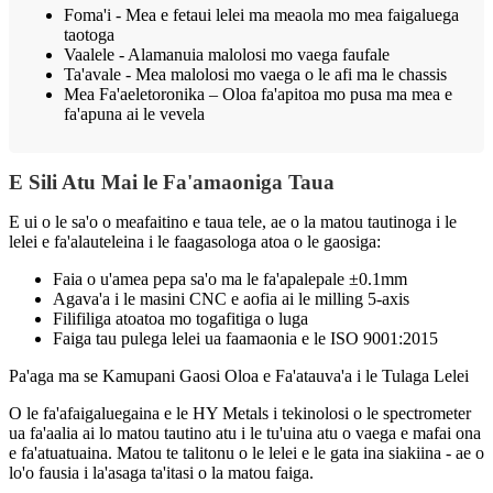
Foma'i - Mea e fetaui lelei ma meaola mo mea faigaluega
taotoga
Vaalele - Alamanuia malolosi mo vaega faufale
Ta'avale - Mea malolosi mo vaega o le afi ma le chassis
Mea Fa'aeletoronika – Oloa fa'apitoa mo pusa ma mea e
fa'apuna ai le vevela
E Sili Atu Mai le Fa'amaoniga Taua
E ui o le sa'o o meafaitino e taua tele, ae o la matou tautinoga i le
lelei e fa'alauteleina i le faagasologa atoa o le gaosiga:
Faia o u'amea pepa sa'o ma le fa'apalepale ±0.1mm
Agava'a i le masini CNC e aofia ai le milling 5-axis
Filifiliga atoatoa mo togafitiga o luga
Faiga tau pulega lelei ua faamaonia e le ISO 9001:2015
Pa'aga ma se Kamupani Gaosi Oloa e Fa'atauva'a i le Tulaga Lelei
O le fa'afaigaluegaina e le HY Metals i tekinolosi o le spectrometer
ua fa'aalia ai lo matou tautino atu i le tu'uina atu o vaega e mafai ona
e fa'atuatuaina. Matou te talitonu o le lelei e le gata ina siakiina - ae o
lo'o fausia i la'asaga ta'itasi o la matou faiga.