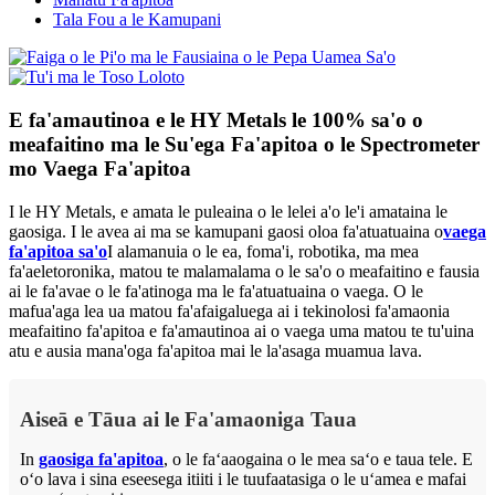
Tala Fou a le Kamupani
E fa'amautinoa e le HY Metals le 100% sa'o o
meafaitino ma le Su'ega Fa'apitoa o le Spectrometer
mo Vaega Fa'apitoa
I le HY Metals, e amata le puleaina o le lelei a'o le'i amataina le
gaosiga. I le avea ai ma se kamupani gaosi oloa fa'atuatuaina o
vaega
fa'apitoa sa'o
I alamanuia o le ea, foma'i, robotika, ma mea
fa'aeletoronika, matou te malamalama o le sa'o o meafaitino e fausia
ai le fa'avae o le fa'atinoga ma le fa'atuatuaina o vaega. O le
mafua'aga lea ua matou fa'afaigaluega ai i tekinolosi fa'amaonia
meafaitino fa'apitoa e fa'amautinoa ai o vaega uma matou te tu'uina
atu e ausia mana'oga fa'apitoa mai le la'asaga muamua lava.
Aiseā e Tāua ai le Fa'amaoniga Taua
In
gaosiga fa'apitoa
, o le faʻaaogaina o le mea saʻo e taua tele. E
oʻo lava i sina eseesega itiiti i le tuufaatasiga o le uʻamea e mafai