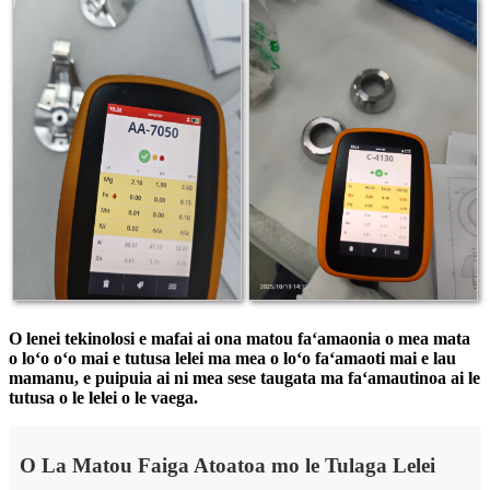
O lenei tekinolosi e mafai ai ona matou faʻamaonia o mea mata
o loʻo oʻo mai e tutusa lelei ma mea o loʻo faʻamaoti mai e lau
mamanu, e puipuia ai ni mea sese taugata ma faʻamautinoa ai le
tutusa o le lelei o le vaega.
O La Matou Faiga Atoatoa mo le Tulaga Lelei