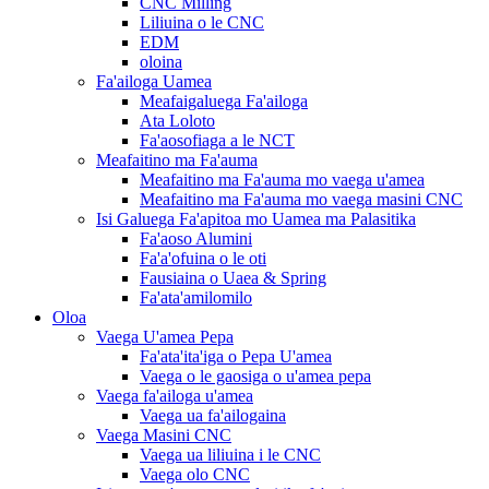
CNC Milling
Liliuina o le CNC
EDM
oloina
Fa'ailoga Uamea
Meafaigaluega Fa'ailoga
Ata Loloto
Fa'aosofiaga a le NCT
Meafaitino ma Fa'auma
Meafaitino ma Fa'auma mo vaega u'amea
Meafaitino ma Fa'auma mo vaega masini CNC
Isi Galuega Fa'apitoa mo Uamea ma Palasitika
Fa'aoso Alumini
Fa'a'ofuina o le oti
Fausiaina o Uaea & Spring
Fa'ata'amilomilo
Oloa
Vaega U'amea Pepa
Fa'ata'ita'iga o Pepa U'amea
Vaega o le gaosiga o u'amea pepa
Vaega fa'ailoga u'amea
Vaega ua fa'ailogaina
Vaega Masini CNC
Vaega ua liliuina i le CNC
Vaega olo CNC