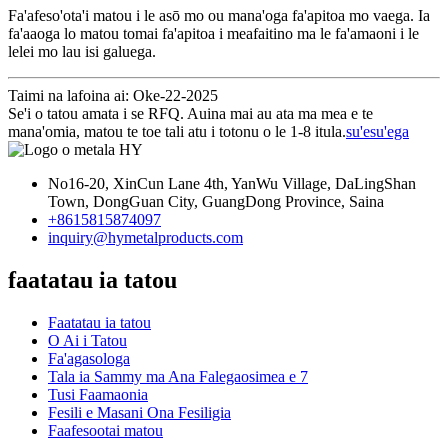
Fa'afeso'ota'i matou i le asō mo ou mana'oga fa'apitoa mo vaega. Ia
fa'aaoga lo matou tomai fa'apitoa i meafaitino ma le fa'amaoni i le
lelei mo lau isi galuega.
Taimi na lafoina ai: Oke-22-2025
Se'i o tatou amata i se RFQ. Auina mai au ata ma mea e te
mana'omia, matou te toe tali atu i totonu o le 1-8 itula.
su'esu'ega
No16-20, XinCun Lane 4th, YanWu Village, DaLingShan
Town, DongGuan City, GuangDong Province, Saina
+8615815874097
inquiry@hymetalproducts.com
faatatau ia tatou
Faatatau ia tatou
O Ai i Tatou
Fa'agasologa
Tala ia Sammy ma Ana Falegaosimea e 7
Tusi Faamaonia
Fesili e Masani Ona Fesiligia
Faafesootai matou